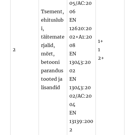
05/AC:20
Tsement,
06
ehituslub
EN
i,
12620:20
täitemate
02+A1:20
1+
rjalid,
08
2
1
mört,
EN
2+
betooni
13043:20
parandus
02
tooted ja
EN
lisandid
13043:20
02/AC:20
04
EN
13139:200
2