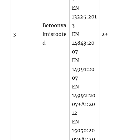
EN
13225:201
Betoonva
3
3
lmistoote
EN
2+
d
14843:20
07
EN
14991:20
07
EN
14992:20
07+A1:20
12
EN
15050:20
07+A1:20