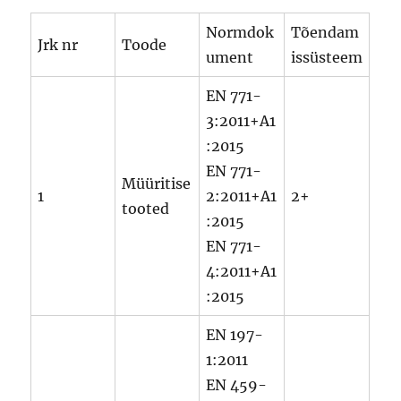
Normdok
Tõendam
Jrk nr
Toode
ument
issüsteem
EN 771-
3:2011+A1
:2015
EN 771-
Müüritise
1
2:2011+A1
2+
tooted
:2015
EN 771-
4:2011+A1
:2015
EN 197-
1:2011
EN 459-