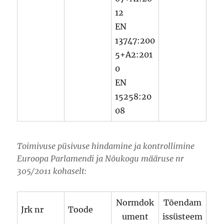
12
EN
13747:200
5+A2:201
0
EN
15258:20
08
Toimivuse püsivuse hindamine ja kontrollimine
Euroopa Parlamendi ja Nõukogu määruse nr
305/2011 kohaselt:
Normdok
Tõendam
Jrk nr
Toode
ument
issüsteem