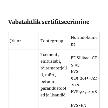
Vabatahtlik sertifitseerimine
Normdokume
Jrk nr
Tootegrupp
nt
Tsement,
EE Silikaat ST
ehituslubi,
5:05
täitematerjali
EVS
1
d, mört,
925:2015+A1:
betooni
2020
parandustoot
EVS 927:2018
ed ja lisandid
EVS-EN