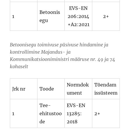
EVS-EN
Betoonis
1
206:2014
2+
egu
+A2:2021
Betoonisegu toimivuse püsivuse hindamine ja
kontrollimine Majandus- ja
Kommunikatsiooniministri määruse nr. 49 ja 74
kohaselt
Normdok
Tõendam
Jrk nr
Toode
ument
issüsteem
Tee-
EVS-EN
1
ehitustoo
13285:
2+
de
2018