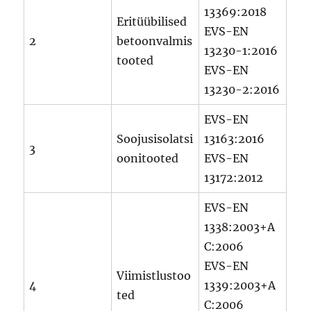
13369:2018
Eritüübilised
EVS-EN
2
betoonvalmis
13230-1:2016
tooted
EVS-EN
13230-2:2016
EVS-EN
Soojusisolatsi
13163:2016
3
oonitooted
EVS-EN
13172:2012
EVS-EN
1338:2003+A
C:2006
EVS-EN
Viimistlustoo
4
1339:2003+A
ted
C:2006