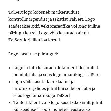
TalSert logo koosneb märkeruudust,
kontrollmärgendist ja tekstist TalSert. Logo
saadetakse .pdf, vektorgraafika või .png failina
päringu korral. Logo võib kasutada ainult
TalSert kirjaliku loa korral.
Logo kasutuse piirangud:
Logo ei tohi kasutada dokumentidel, millel
puudub luba ja seos logo omanikuga TalSert;
logo võib kasutada reklaam- ja
infomaterjalides juhul kui sellel on luba ja
seos logo omanikuga TalSert;
TalSert klient võib logo kasutada ainult juhul
kui seaduse “Toote nõuetele vastavuse