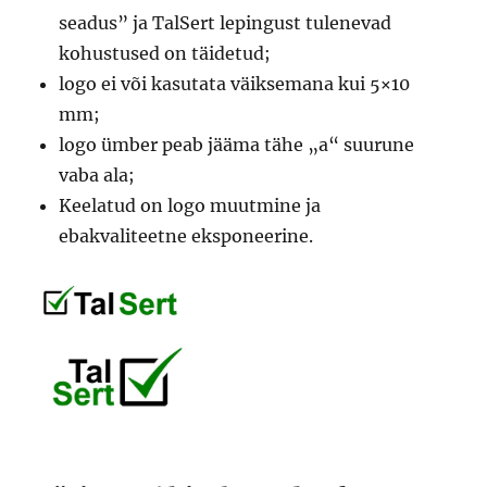
seadus” ja TalSert lepingust tulenevad
kohustused on täidetud;
logo ei või kasutata väiksemana kui 5×10
mm;
logo ümber peab jääma tähe „a“ suurune
vaba ala;
Keelatud on logo muutmine ja
ebakvaliteetne eksponeerine.