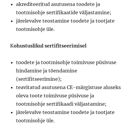
akrediteeritud asutusena toodete ja
tootmisohje sertifikaatide väljastamine;
järelevalve teostamine toodete ja tootjate
tootmisohje üle.
K
ohustuslikul sertifitseerimisel
toodete ja tootmisohje toimivuse püsivuse
hindamine ja tõendamine
(sertifitseerimine);
teavitatud asutusena CE-märgistuse aluseks
oleva toote toimivuse püsivuse ja
tootmisohje sertifikaadi väljastamine;
järelevalve teostamine toodete ja tootjate
tootmisohje üle.